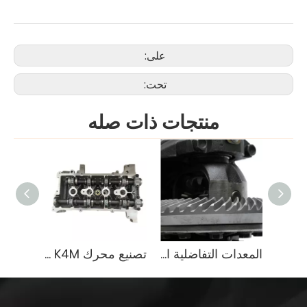
على:
تحت:
منتجات ذات صله
المعدات التفاضلية الشاقة OEM 9071666
المعدات التفاضلية الشاقة OEM 9071666
تصنيع محرك K4M رأس أسطوانة كامل لرينو