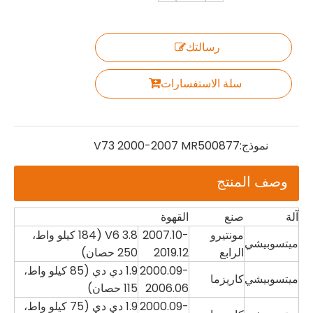
رسالتك
سلة الاستفسارات
نموذج:
V73 2000-2007 MR500877
وصف المنتج
آلة
صنع
القهوة
مونتيرو
2007.10-
3.8 V6 (184 كيلو واط،
ميتسوبيشي
الرابع
2019.12
250 حصان)
2000.09-
1.9 دي دي (85 كيلو واط،
ميتسوبيشي
كاريزما
2006.06
115 حصان)
2000.09-
1.9 دي دي (75 كيلو واط،