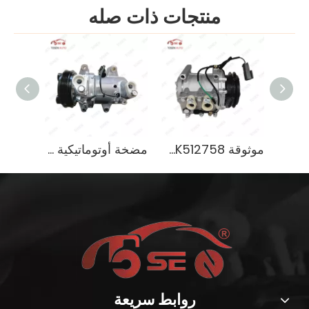
منتجات ذات صله
إكسسوارات السيارات ناقل الحركة الأجزاء التلقائية حلقة Synchronizer OEM 43384-02500 ل Hyundai
موثوقة Mitsubishi Rosa Bus 2002-2007 MK512758
مضخة أوتوماتيكية متينة متوافقة مع ضاغط التيار المتردد من ميتسوبيشي L200 تريتون
روابط سريعة