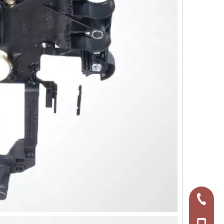
+86-575-88778