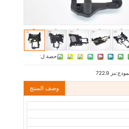
حصة ل:
موذج:
بنز 722.9
وصف المنتج