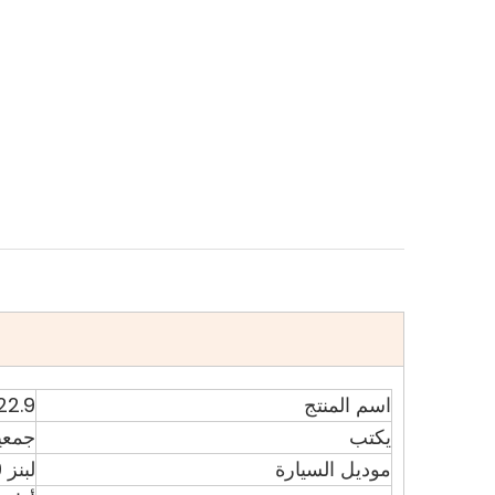
اسم المنتج
722.9 7G لوحة موصل ناقل الحركة
يكتب
جمعي
موديل السيارة
لبنز 722.9