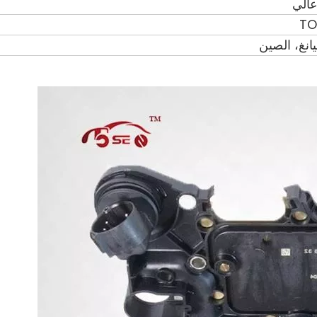
عالي
TO
انغ، الصين