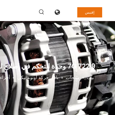
إقتبس
722.9 7G وحدة التحكم في إصلاح لوحة ناقل الحركة لعلبة التروس لبنز
بيت
»
منتجات
»
ناقل حركة أوتوماتيكي
»
أجزاء 