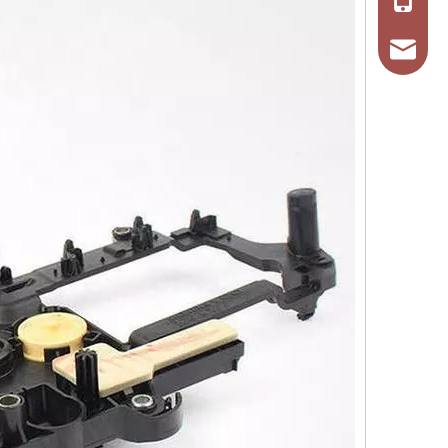
+86-137353767
tosenauto@163