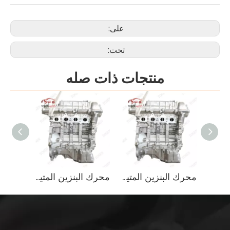
على:
تحت:
منتجات ذات صله
كتلة محرك G4FA عالية الأداء لـ Hyundai Elantra 1.6L بنزين خفيفة الوزن OEM
محرك البنزين المتين 1.8L لسيارات الدفع الرباعي Hyundai
محرك البنزين المتين 1.8L لسيارات الدفع الرباعي Hyundai