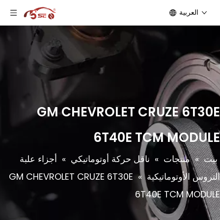
العربية
GM CHEVROLET CRUZE 6T30E
6T40E TCM MODULE
بيت
»
منتجات
»
ناقل حركة أوتوماتيكي
»
أجزاء علبة
التروس الأوتوماتيكية
»
GM CHEVROLET CRUZE 6T30E
6T40E TCM MODULE